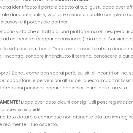
a volta identificato il portale adatto ai tuoi gusti, dopo aver 
e di incontri online, vuol dire creare un profilo completo con
ncuriosire il potenziale partner.
dario visto che si tratta di una piattaforma online.. però ri
te ad un incontro (seppur occasionale!) ma reale! Conviene q
 la virtù dei forti.. bene! Dopo esserti iscritto al sito di incon
l’incontro; sondare innanzitutto il terreno, conoscere e curiosar
opra? Bene.. come ben saprai però, sui siti di incontri online, so
lo per soddisfare le perversioni altrui; per questo importantis
nformazioni personali oppure particolari intimi della tua vita.
TAMENTE!
Dopo aver dato alcuni consigli utili post registrazio
piacevoli disguidi!
a foto datata o comunque non attinente alla tua immagine re
 realmente il tuo aspetto.