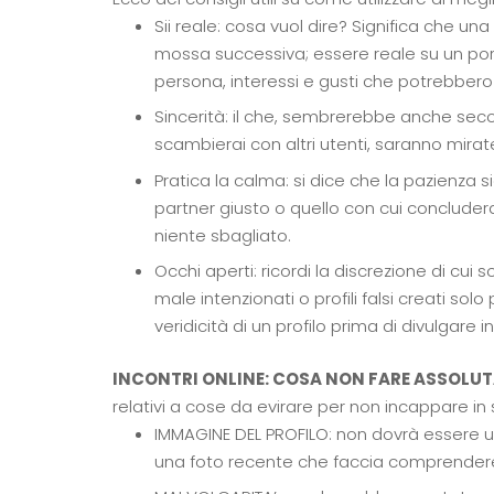
Sii reale: cosa vuol dire? Significa che un
mossa successiva; essere reale su un portal
persona, interessi e gusti che potrebbero i
Sincerità: il che, sembrerebbe anche secon
scambierai con altri utenti, saranno mira
Pratica la calma: si dice che la pazienza sia
partner giusto o quello con cui concluderai 
niente sbagliato.
Occhi aperti: ricordi la discrezione di cui s
male intenzionati o profili falsi creati so
veridicità di un profilo prima di divulgare i
INCONTRI ONLINE: COSA NON FARE ASSOLU
relativi a cose da evirare per non incappare in s
IMMAGINE DEL PROFILO: non dovrà essere un
una foto recente che faccia comprendere