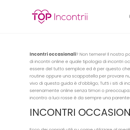
Incontri occasionali
? Non temere! Il nostro po
di incontri online e quale tipologia di incontri o
essere del tutto semplice ed è per questo che
routine oppure una scappatella per provare nuov
vivo di questa guida è d’obbligo; Tutti i siti d
serenamente online senza timori o preoccupaz
incontro a luci rosse è da sempre una parentesi
INCONTRI OCCASIONAL
Ecco dei consigli utili su come utilizzare al meglio 