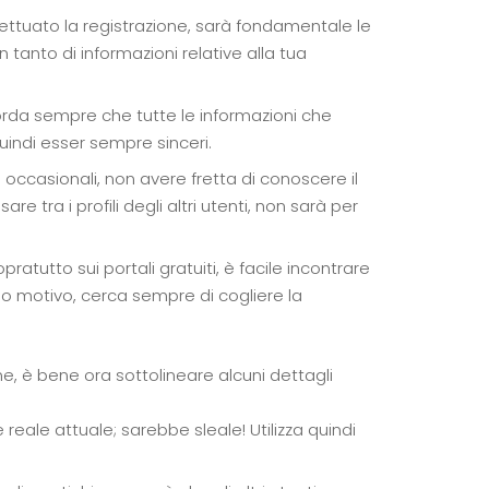
effettuato la registrazione, sarà fondamentale le
 tanto di informazioni relative alla tua
corda sempre che tutte le informazioni che
uindi esser sempre sinceri.
tri occasionali, non avere fretta di conoscere il
e tra i profili degli altri utenti, non sarà per
pratutto sui portali gratuiti, è facile incontrare
simo motivo, cerca sempre di cogliere la
ne, è bene ora sottolineare alcuni dettagli
ale attuale; sarebbe sleale! Utilizza quindi