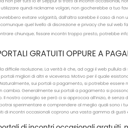
n per tutti lo è! Seppur si tratti di incontri occasionali, no
; utilizzare quindi nickname volgari, non giocherebbe a tuo fav
rebbero evitare volgarità, dall’altra sarebbe il caso di non u
omunque quel livello di discrezione e privacy che sul web 
ntrare chiunque; fissare incontri troppo presto, potrebbe infa
PORTALI GRATUITI OPPURE A PAG
ficile risoluzione; La verità è che, ad oggi il web pullula di s
ortali migliori di altri e viceversa.
Motivo per il quale esiston
Naturalmente, sui portali a pagamento, si potrebbe essere 
non cambia.
Generalmente sui portali a pagamento si possono s
o.
Il nostro consiglio se però ci si approccia all’inizio, è senza d
otrai sperimentare e comprendere al meglio quali sono i tuoi g
iti di incontri occasionali coprono una vasta gamma di gusti e 
rtali di incontri occasionali gratuiti, 