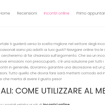
Home
Recensioni
Incontri online
Primo appunt
rtale ti guiderà verso la scelta migliore nel settore degli inco
ccasionali siano più adatti ai tuoi gusti?
Navigare online tra le 
 cercheremo di far chiarezza sull’argomento.
Che sia un inc
e emozioni: non preoccuparti.. c’è una soluzione per tutti i 
i incontri in generale, dovranno garantire una discrezione ed un
ioni.
Tutto quello che dovrai fare sarà metterti comodo ed iniz
 che merita di avere il giusto peso!
I: COME UTILIZZARE AL ME
i portali relativi ai siti di
incontri online
: