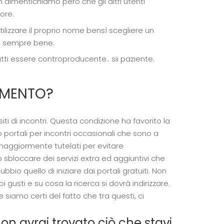
n dimentichiamo però che gli altri utenti
ore.
tilizzare il proprio nome bensì scegliere un
fa sempre bene.
tti essere controproducente.. sii paziente.
AMENTO?
iti di incontri. Questa condizione ha favorito la
o portali per incontri occasionali che sono a
maggiormente tutelati per evitare
bloccare dei servizi extra ed aggiuntivi che
ubbio quello di iniziare dai portali gratuiti. Non
usti e su cosa la ricerca si dovrà indirizzare.
siamo certi del fatto che tra questi, ci
non avrai trovato ciò che stavi