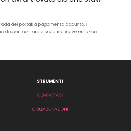
strada dei portali a pagamento appunto.
I
lia di sperimentare e scoprire nuove emozioni,
STRUMENTI
CONTATTACI
COLLABORAZIONI