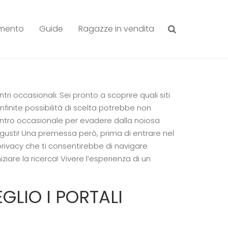
amento
Guide
Ragazze in vendita
ntri occasionali.
Sei pronto a scoprire quali siti
infinite possibilità di scelta potrebbe non
ontro occasionale per evadere dalla noiosa
gusti!
Una premessa però, prima di entrare nel
 privacy che ti consentirebbe di navigare
iare la ricerca! Vivere l’esperienza di un
GLIO I PORTALI