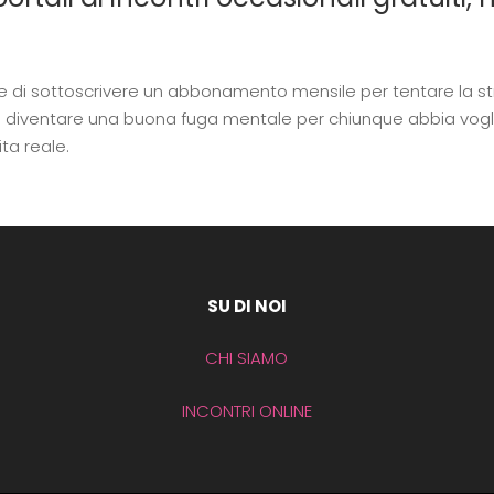
are di sottoscrivere un abbonamento mensile per tentare la 
ssono diventare una buona fuga mentale per chiunque abbia vog
ta reale.
SU DI NOI
CHI SIAMO
INCONTRI ONLINE