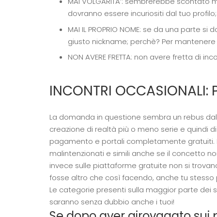
MAI VOLGARITA’: sembrerebbe scontato ma no
dovranno essere incuriositi dal tuo profilo
MAI IL PROPRIO NOME: se da una parte si dov
giusto nickname; perchè? Per mantenere c
NON AVERE FRETTA: non avere fretta di inco
INCONTRI OCCASIONALI: 
La domanda in questione sembra un rebus dalla dif
creazione di realtà più o meno serie e quindi di p
pagamento e portali completamente gratuiti. 
malintenzionati e simili anche se il concetto 
invece sulle piattaforme gratuite non si trovan
fosse altro che così facendo, anche tu stesso p
Le categorie presenti sulla maggior parte dei s
saranno senza dubbio anche i tuoi!
Se dopo aver girovagato sui po