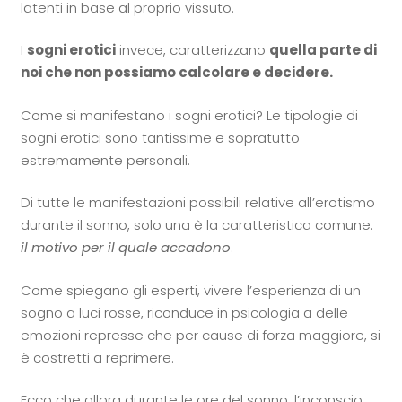
latenti in base al proprio vissuto.
I
sogni erotici
invece, caratterizzano
quella parte di
noi che non possiamo calcolare e decidere.
Come si manifestano i sogni erotici? Le tipologie di
sogni erotici sono tantissime e sopratutto
estremamente personali.
Di tutte le manifestazioni possibili relative all’erotismo
durante il sonno, solo una è la caratteristica comune:
il motivo per il quale accadono
.
Come spiegano gli esperti, vivere l’esperienza di un
sogno a luci rosse, riconduce in psicologia a delle
emozioni represse che per cause di forza maggiore, si
è costretti a reprimere.
Ecco che allora durante le ore del sonno, l’inconscio