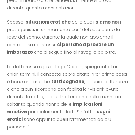
però l’imbarazzo che tendenzialmente si prova
durante queste manifestazioni.
Spesso,
situazioni erotiche
delle quali
siamo noi
i
protagonisti, in un momento così delicato come la
fase del sonno, durante la quale non abbiamo il
controllo su noi stessi,
ci portano a provare un
imbarazzo
che ci segue fino al risveglio ed oltre.
La dottoressa e psicologa Casale, spiega infatti in
chiari termini, il concetto sopra citato: “Per prima cosa
è bene chiarire che
tutti sognano
, e l’unica differenza
è che alcuni ricordano con facilità le “visioni” avute
durante la notte, altri le trattengono nella memoria
soltanto quando hanno delle
implicazioni
emotive
particolarmente forti. E infatti, i
sogni
erotici
sono appunto quelli rammentati da più
persone. “